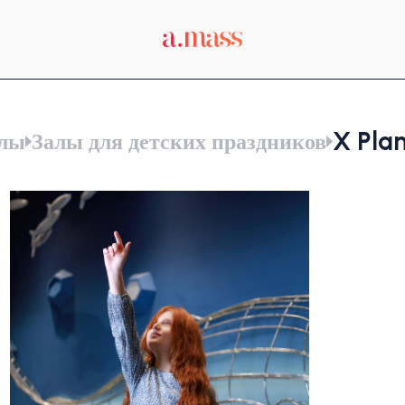
X Pla
лы
Залы для детских праздников