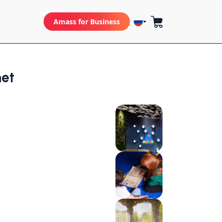
Amass for Business
net