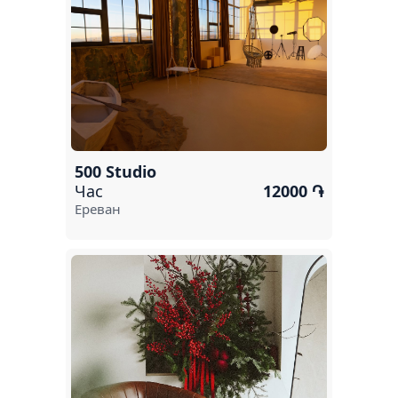
Абовян
Капан
Раздан
Армавир
Арташат
500 Studio
Иджеван
Час
12000 ֏
Ереван
Дилижан
Аштарак
Нор-Ачин
Гарни
Джермук
Ехегнадзор