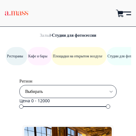
Залы
Студии для фотосессии
Рестораны
Кафе и бары
Площадки на открытом воздухе
Студии для фотос
Регион
Цена
0 - 12000
Ереван
Гюмри
Ванадзор
Вагаршапат