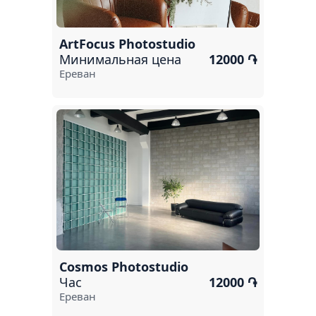
Цахкадзор
Анкаван
ArtFocus Photostudio
Минимальная цена
12000 ֏
Гавар
Ереван
Агверан
Арарат
Севан
Бюрегаван
Эчмиадзин
Cosmos Photostudio
Час
12000 ֏
Ереван