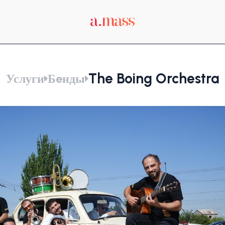
The Boing Orchestra
Услуги
Бeнды