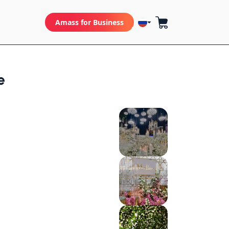
Amass for Business
e