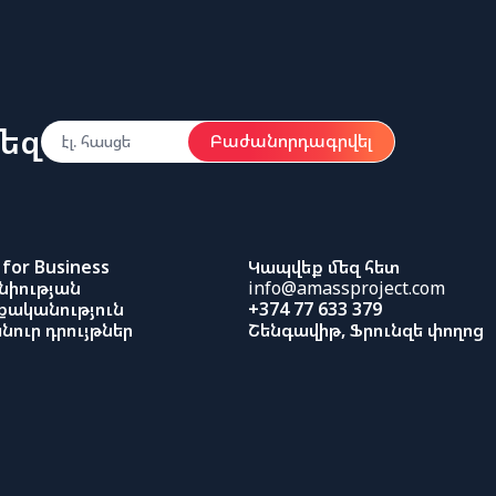
եզ
Բաժանորդագրվել
for Business
Կապվեք մեզ հետ
նիության
info@amassproject.com
ականություն
+374 77 633 379
նուր դրույթներ
Շենգավիթ, Ֆրունզե փողոց