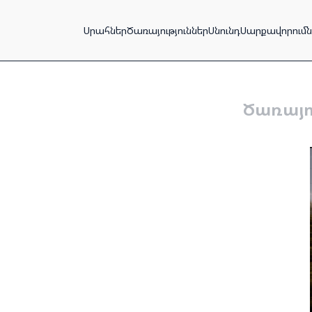
Սրահներ
Ծառայություններ
Սնունդ
Սարքավորումն
Ծառայո