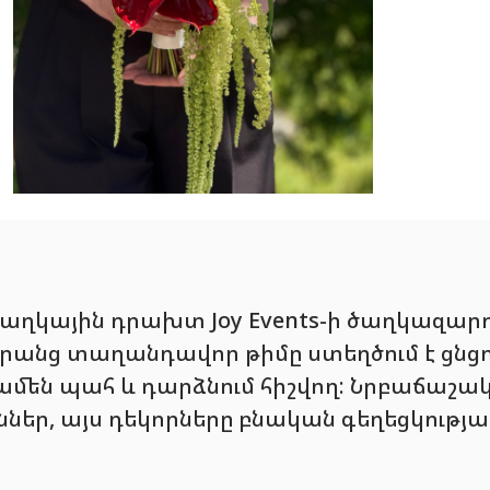
ծաղկային դրախտ Joy Events-ի ծաղկազա
 Նրանց տաղանդավոր թիմը ստեղծում է ցնց
 ամեն պահ և դարձնում հիշվող: Նրբաճաշա
եր, այս դեկորները բնական գեղեցկությա