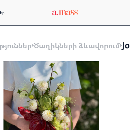
եր
Jo
թյուններ
Ծաղիկների ձևավորում