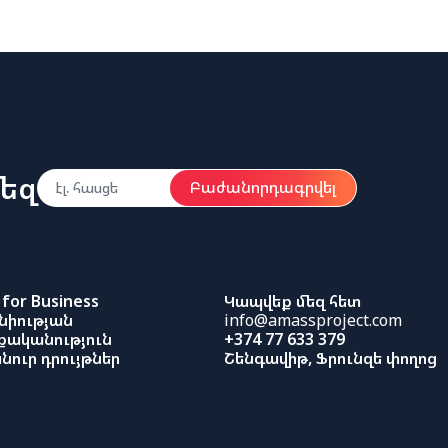
եզ
Բաժանորդագրվել
for Business
Կապվեք մեզ հետ
նիության
info@amassproject.com
ականություն
+374 77 633 379
նուր դրույթներ
Շենգավիթ, Ֆրունզե փողոց