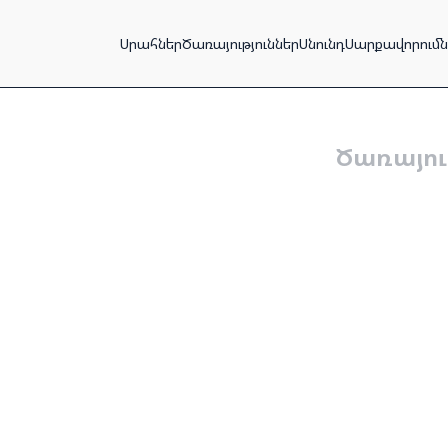
Սրահներ
Ծառայություններ
Սնունդ
Սարքավորումն
Ծառայու