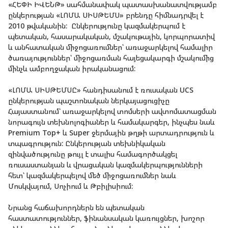
«ՀԵՓԻ ԻՎԵՆԹ» սահմանափակ պատասխանատվությամբ 
ընկերության «ԼՈՄԱ ՍԻՍԹԵՄՍ» բրենդը հիմնադրվել է 
2010 թվականին:  Ընկերությունը կազմակերպում է 
պետական, հասարակական, մշակութային, կորպորատիվ 
և անհատական միջոցառումներ՝ առաջարկելով համալիր 
ծառայություններ՝ միջոցառման հայեցակարգի մշակումից 
մինչև ամբողջական իրականացում: 
«ԼՈՄԱ ՍԻՍԹԵՄՍԸ» հանդիսանում է ռուսական UCS 
ընկերության պաշտոնական ներկայացուցիչը 
Հայաստանում՝ առաջարկելով տոմսերի ավտոմատացման 
նորագույն տեխնոլոգիաներ և համակարգեր, ինչպես նաև 
Premium Top+ և Super ջերմային թղթի արտադրություն և 
տպագրություն: Ընկերության տեխնիկական 
զինվածությունը թույլ է տալիս համագործակցել 
ռուսաստանյան և վրացական կազմակերպությունների 
հետ՝ կազմակերպելով մեծ միջոցառումներ նաև 
Մոսկվայում, Սոչիում և Թբիլիսիում: 
Նրանց հաճախորդներն են պետական 
հաստատություններ, ֆինանսական կառույցներ, խոշոր 