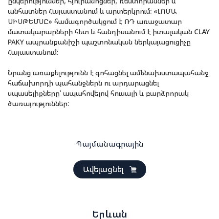
ընկերություններ, հյուրանոցներ, ռեստորաններ և 
անհատներ Հայաստանում և արտերկրում: «ԼՈՄԱ 
ՍԻՍԹԵՄՍԸ» համագործակցում է ՌԴ առաջատար 
մատակարարների հետ և հանդիսանում է իտալական CLAY 
PAKY ապրանքանիշի պաշտոնական ներկայացուցիչը 
Հայաստանում: 
Նրանց առաքելությունն է գոհացնել ամենախստապահանջ 
հաճախորդի պահանջներն ու արդարացնել 
սպասելիքները՝ ապահովելով հուսալի և բարձրորակ 
ծառայություններ:
Պայմանագրային
Ավելացնել
Երևան