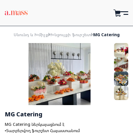
Սնունդ և Խմիչք
Խնջույքի ֆուրշետ
MG Catering
MG Catering
MG Catering ներկայացնում է
▪️Տարբերվող ֆուրշետ Հայաստանում