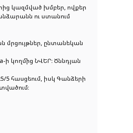
րից կազմված խմբեր, ովքեր
գանձարանն ու ստանում
ն մրցույթներ, ընտանեկան
-ի կողմից ՆՎԵՐ։ Ծննդյան
/5 հասցեում, իսկ Գանձերի
ատվածում։