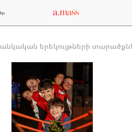
եր
անկական երեկույթների տարածքն