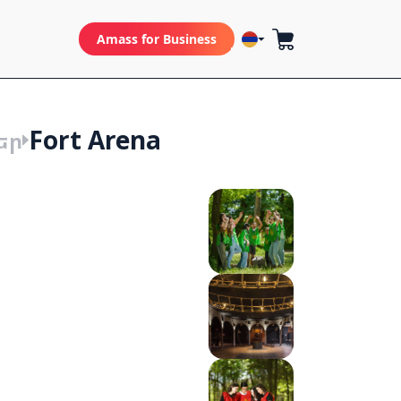
Amass for Business
Fort Arena
եր